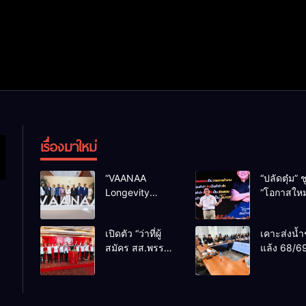
เรื่องมาใหม่
“VAANAA
“ปลัดตุ๋ม” ช
Longevity
“โอกาสใหม
Chiang Mai”
การบริหารส
ศูนย์สุขภาพไฮ
ทางออกปร
เปิดตัว “ว่าที่ผู้
เคาะส่งน้ำ
เอนต์ใหญ่สุดใน
ไม่ใช่เล่น
สมัคร สส.พรรค
แล้ง 68/69
อาเซียน
การเมือง
เพื่อไทย
น้ำเขื่อนแ
เชียงใหม่” 10
กว่า 110 ล
เขตครบ ย้ำจะ
ลบ.ม. ให้เ
กลับมาทวงเก้าอี้
กว่า 1 แสน