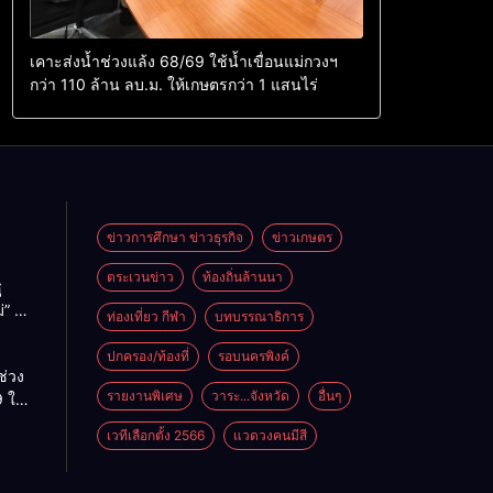
เคาะส่งน้ำช่วงแล้ง 68/69 ใช้น้ำเขื่อนแม่กวงฯ
กว่า 110 ล้าน ลบ.ม. ให้เกษตรกว่า 1 แสนไร่
ข่าวการศึกษา ข่าวธุรกิจ
ข่าวเกษตร
ตระเวนข่าว
ท้องถิ่นล้านนา
ู
่” นำ
ท่องเที่ยว กีฬา
บทบรรณาธิการ
ู่
ะเทศ
ปกครอง/ท้องที่
รอบนครพิงค์
ช่วง
รายงานพิเศษ
วาระ...จังหวัด
อื่นๆ
 ใช้
ม่กวงฯ
เวทีเลือกตั้ง 2566
แวดวงคนมีสี
้าน
กษตร
ไร่