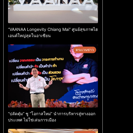
“VAANAA Longevity Chiang Mai” ศูนย์สุขภาพไฮ
เอนต์ใหญ่สุดในอาเซียน
ตระเวนข่าว
“ปลัดตุ๋ม” ชู “โอกาสใหม่” นำการบริหารสู่ทางออก
ประเทศ ไม่ใช่เล่นการเมือง