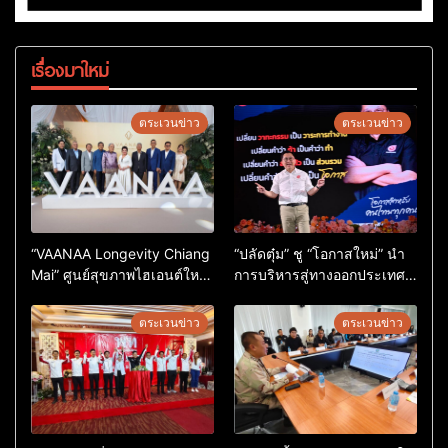
เรื่องมาใหม่
ตระเวนข่าว
ตระเวนข่าว
“VAANAA Longevity Chiang
“ปลัดตุ๋ม” ชู “โอกาสใหม่” นำ
Mai” ศูนย์สุขภาพไฮเอนต์ใหญ่
การบริหารสู่ทางออกประเทศ
สุดในอาเซียน
ไม่ใช่เล่นการเมือง
ตระเวนข่าว
ตระเวนข่าว