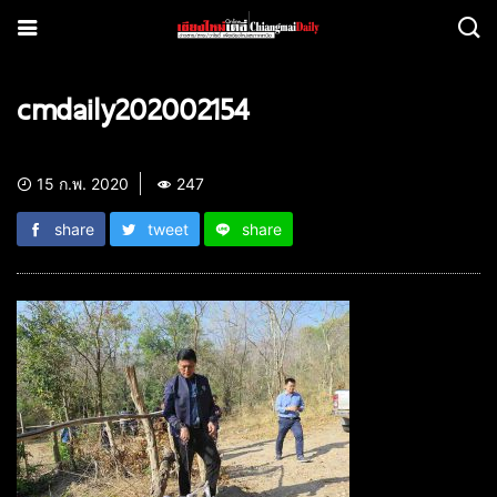
cmdaily202002154
15 ก.พ. 2020
247
share
tweet
share