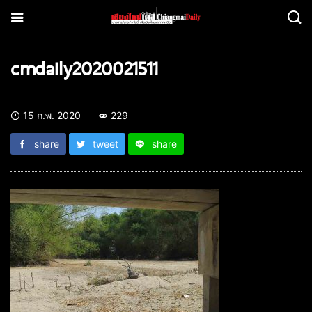
cmdaily2020021511
15 ก.พ. 2020
229
share
tweet
share