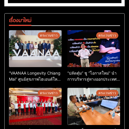
เรื่องมาใหม่
ตระเวนข่าว
ตระเวนข่าว
“VAANAA Longevity Chiang
“ปลัดตุ๋ม” ชู “โอกาสใหม่” นำ
Mai” ศูนย์สุขภาพไฮเอนต์ใหญ่
การบริหารสู่ทางออกประเทศ
สุดในอาเซียน
ไม่ใช่เล่นการเมือง
ตระเวนข่าว
ตระเวนข่าว