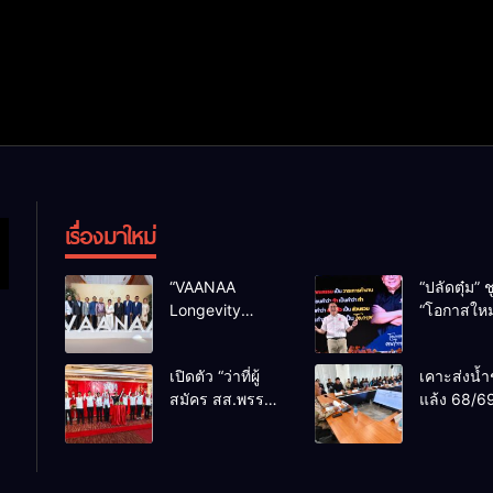
เรื่องมาใหม่
“VAANAA
“ปลัดตุ๋ม” ช
Longevity
“โอกาสใหม
Chiang Mai”
การบริหารส
ศูนย์สุขภาพไฮ
ทางออกปร
เปิดตัว “ว่าที่ผู้
เคาะส่งน้ำ
เอนต์ใหญ่สุดใน
ไม่ใช่เล่น
สมัคร สส.พรรค
แล้ง 68/69
อาเซียน
การเมือง
เพื่อไทย
น้ำเขื่อนแ
เชียงใหม่” 10
กว่า 110 ล
เขตครบ ย้ำจะ
ลบ.ม. ให้เ
กลับมาทวงเก้าอี้
กว่า 1 แสน