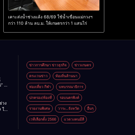
เคาะส่งน้ำช่วงแล้ง 68/69 ใช้น้ำเขื่อนแม่กวงฯ
กว่า 110 ล้าน ลบ.ม. ให้เกษตรกว่า 1 แสนไร่
ข่าวการศึกษา ข่าวธุรกิจ
ข่าวเกษตร
ตระเวนข่าว
ท้องถิ่นล้านนา
ู
่” นำ
ท่องเที่ยว กีฬา
บทบรรณาธิการ
ู่
ะเทศ
ปกครอง/ท้องที่
รอบนครพิงค์
ช่วง
รายงานพิเศษ
วาระ...จังหวัด
อื่นๆ
 ใช้
ม่กวงฯ
เวทีเลือกตั้ง 2566
แวดวงคนมีสี
้าน
กษตร
ไร่