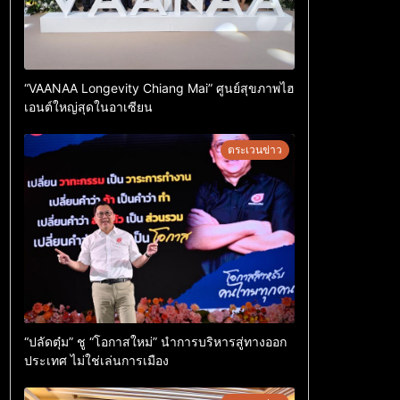
“VAANAA Longevity Chiang Mai” ศูนย์สุขภาพไฮ
เอนต์ใหญ่สุดในอาเซียน
ตระเวนข่าว
“ปลัดตุ๋ม” ชู “โอกาสใหม่” นำการบริหารสู่ทางออก
ประเทศ ไม่ใช่เล่นการเมือง