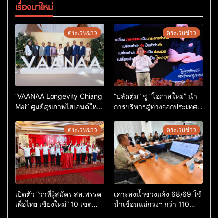
เรื่องมาใหม่
ตระเวนข่าว
ตระเวนข่าว
“VAANAA Longevity Chiang
“ปลัดตุ๋ม” ชู “โอกาสใหม่” นำ
Mai” ศูนย์สุขภาพไฮเอนต์ใหญ่
การบริหารสู่ทางออกประเทศ
สุดในอาเซียน
ไม่ใช่เล่นการเมือง
ตระเวนข่าว
ตระเวนข่าว
เปิดตัว “ว่าที่ผู้สมัคร สส.พรรค
เคาะส่งน้ำช่วงแล้ง 68/69 ใช้
เพื่อไทย เชียงใหม่” 10 เขต
น้ำเขื่อนแม่กวงฯ กว่า 110
ครบ ย้ำจะกลับมาทวงเก้าอี้คืน
ล้าน ลบ.ม. ให้เกษตรกว่า 1