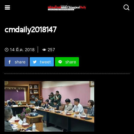
cmdaily2018147
14 มี.ค. 2018
257
share
tweet
share