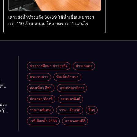
เคาะส่งน้ำช่วงแล้ง 68/69 ใช้น้ำเขื่อนแม่กวงฯ
กว่า 110 ล้าน ลบ.ม. ให้เกษตรกว่า 1 แสนไร่
ข่าวการศึกษา ข่าวธุรกิจ
ข่าวเกษตร
ตระเวนข่าว
ท้องถิ่นล้านนา
ู
่” นำ
ท่องเที่ยว กีฬา
บทบรรณาธิการ
ู่
ะเทศ
ปกครอง/ท้องที่
รอบนครพิงค์
ช่วง
รายงานพิเศษ
วาระ...จังหวัด
อื่นๆ
 ใช้
ม่กวงฯ
เวทีเลือกตั้ง 2566
แวดวงคนมีสี
้าน
กษตร
ไร่