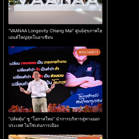
“VAANAA Longevity Chiang Mai” ศูนย์สุขภาพไฮ
เอนต์ใหญ่สุดในอาเซียน
ตระเวนข่าว
“ปลัดตุ๋ม” ชู “โอกาสใหม่” นำการบริหารสู่ทางออก
ประเทศ ไม่ใช่เล่นการเมือง