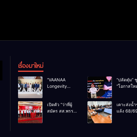
เรื่องมาใหม่
“VAANAA
“ปลัดตุ๋ม” ช
Longevity
“โอกาสใหม
Chiang Mai”
การบริหารส
ศูนย์สุขภาพไฮ
ทางออกปร
เปิดตัว “ว่าที่ผู้
เคาะส่งน้ำ
เอนต์ใหญ่สุดใน
ไม่ใช่เล่น
สมัคร สส.พรรค
แล้ง 68/69
อาเซียน
การเมือง
เพื่อไทย
น้ำเขื่อนแ
เชียงใหม่” 10
กว่า 110 ล
เขตครบ ย้ำจะ
ลบ.ม. ให้เ
กลับมาทวงเก้าอี้
กว่า 1 แสน