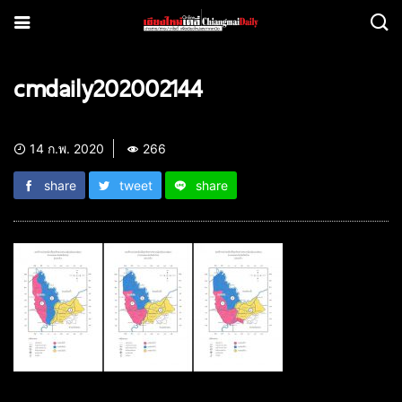
cmdaily202002144
14 ก.พ. 2020
266
share
tweet
share