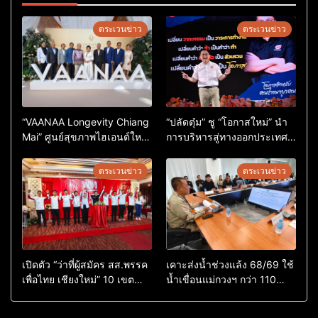
ตระเวนข่าว
ตระเวนข่าว
“VAANAA Longevity Chiang
“ปลัดตุ๋ม” ชู “โอกาสใหม่” นำ
Mai” ศูนย์สุขภาพไฮเอนต์ใหญ่
การบริหารสู่ทางออกประเทศ
สุดในอาเซียน
ไม่ใช่เล่นการเมือง
ตระเวนข่าว
ตระเวนข่าว
เปิดตัว “ว่าที่ผู้สมัคร สส.พรรค
เคาะส่งน้ำช่วงแล้ง 68/69 ใช้
เพื่อไทย เชียงใหม่” 10 เขต
น้ำเขื่อนแม่กวงฯ กว่า 110
ครบ ย้ำจะกลับมาทวงเก้าอี้คืน
ล้าน ลบ.ม. ให้เกษตรกว่า 1
แสนไร่