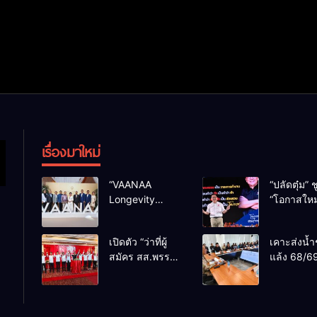
เรื่องมาใหม่
“VAANAA
“ปลัดตุ๋ม” ช
Longevity
“โอกาสใหม
Chiang Mai”
การบริหารส
ศูนย์สุขภาพไฮ
ทางออกปร
เปิดตัว “ว่าที่ผู้
เคาะส่งน้ำ
เอนต์ใหญ่สุดใน
ไม่ใช่เล่น
สมัคร สส.พรรค
แล้ง 68/69
อาเซียน
การเมือง
เพื่อไทย
น้ำเขื่อนแ
เชียงใหม่” 10
กว่า 110 ล
เขตครบ ย้ำจะ
ลบ.ม. ให้เ
กลับมาทวงเก้าอี้
กว่า 1 แสน