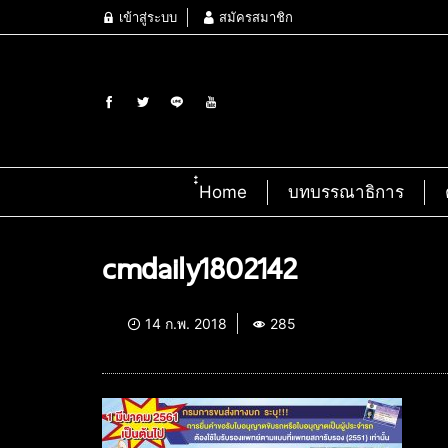
เข้าสู่ระบบ
สมัครสมาชิก
๋๋Home
บทบรรณาธิการ
cmdaily1802142
14 ก.พ. 2018
285