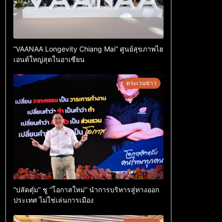
“VAANAA Longevity Chiang Mai” ศูนย์สุขภาพไฮ
เอนต์ใหญ่สุดในอาเซียน
ตระเวนข่าว
“ปลัดตุ๋ม” ชู “โอกาสใหม่” นำการบริหารสู่ทางออก
ประเทศ ไม่ใช่เล่นการเมือง