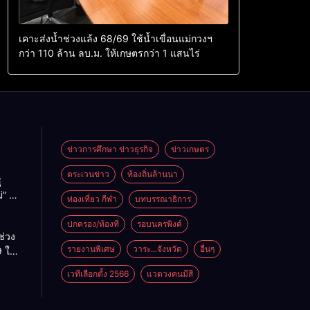
เคาะส่งน้ำช่วงแล้ง 68/69 ใช้น้ำเขื่อนแม่กวงฯ
กว่า 110 ล้าน ลบ.ม. ให้เกษตรกว่า 1 แสนไร่
ข่าวการศึกษา ข่าวธุรกิจ
ข่าวเกษตร
ตระเวนข่าว
ท้องถิ่นล้านนา
ู
่” นำ
ท่องเที่ยว กีฬา
บทบรรณาธิการ
ู่
ะเทศ
ปกครอง/ท้องที่
รอบนครพิงค์
ช่วง
รายงานพิเศษ
วาระ...จังหวัด
อื่นๆ
 ใช้
ม่กวงฯ
เวทีเลือกตั้ง 2566
แวดวงคนมีสี
้าน
กษตร
ไร่