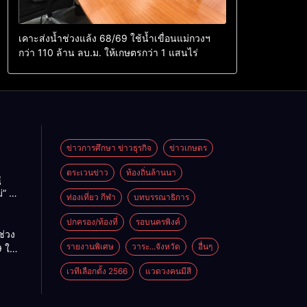
เคาะส่งน้ำช่วงแล้ง 68/69 ใช้น้ำเขื่อนแม่กวงฯ
กว่า 110 ล้าน ลบ.ม. ให้เกษตรกว่า 1 แสนไร่
ข่าวการศึกษา ข่าวธุรกิจ
ข่าวเกษตร
ตระเวนข่าว
ท้องถิ่นล้านนา
ู
่” นำ
ท่องเที่ยว กีฬา
บทบรรณาธิการ
ู่
ะเทศ
ปกครอง/ท้องที่
รอบนครพิงค์
ช่วง
รายงานพิเศษ
วาระ...จังหวัด
อื่นๆ
 ใช้
ม่กวงฯ
เวทีเลือกตั้ง 2566
แวดวงคนมีสี
้าน
กษตร
ไร่