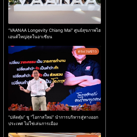
“VAANAA Longevity Chiang Mai” ศูนย์สุขภาพไฮ
เอนต์ใหญ่สุดในอาเซียน
ตระเวนข่าว
“ปลัดตุ๋ม” ชู “โอกาสใหม่” นำการบริหารสู่ทางออก
ประเทศ ไม่ใช่เล่นการเมือง