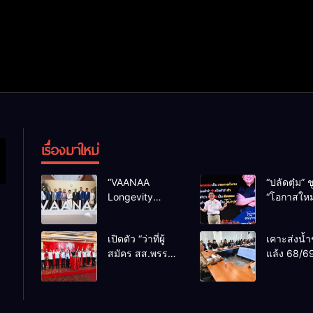
เรื่องมาใหม่
“VAANAA
“ปลัดตุ๋ม” ช
Longevity
“โอกาสใหม
Chiang Mai”
การบริหารส
ศูนย์สุขภาพไฮ
ทางออกปร
เปิดตัว “ว่าที่ผู้
เคาะส่งน้ำ
เอนต์ใหญ่สุดใน
ไม่ใช่เล่น
สมัคร สส.พรรค
แล้ง 68/69
อาเซียน
การเมือง
เพื่อไทย
น้ำเขื่อนแ
เชียงใหม่” 10
กว่า 110 ล
เขตครบ ย้ำจะ
ลบ.ม. ให้เ
กลับมาทวงเก้าอี้
กว่า 1 แสน