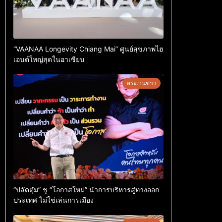
“VAANAA Longevity Chiang Mai” ศูนย์สุขภาพไฮ
เอนต์ใหญ่สุดในอาเซียน
ตระเวนข่าว
“ปลัดตุ๋ม” ชู “โอกาสใหม่” นำการบริหารสู่ทางออก
ประเทศ ไม่ใช่เล่นการเมือง