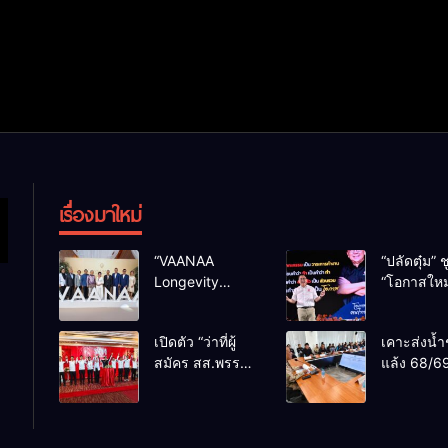
เรื่องมาใหม่
“VAANAA
“ปลัดตุ๋ม” ช
Longevity
“โอกาสใหม
Chiang Mai”
การบริหารส
ศูนย์สุขภาพไฮ
ทางออกปร
เปิดตัว “ว่าที่ผู้
เคาะส่งน้ำ
เอนต์ใหญ่สุดใน
ไม่ใช่เล่น
สมัคร สส.พรรค
แล้ง 68/69
อาเซียน
การเมือง
เพื่อไทย
น้ำเขื่อนแ
เชียงใหม่” 10
กว่า 110 ล
เขตครบ ย้ำจะ
ลบ.ม. ให้เ
กลับมาทวงเก้าอี้
กว่า 1 แสน