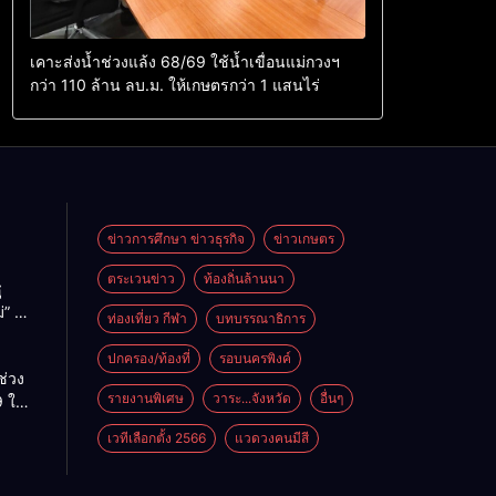
เคาะส่งน้ำช่วงแล้ง 68/69 ใช้น้ำเขื่อนแม่กวงฯ
กว่า 110 ล้าน ลบ.ม. ให้เกษตรกว่า 1 แสนไร่
ข่าวการศึกษา ข่าวธุรกิจ
ข่าวเกษตร
ตระเวนข่าว
ท้องถิ่นล้านนา
ู
่” นำ
ท่องเที่ยว กีฬา
บทบรรณาธิการ
ู่
ะเทศ
ปกครอง/ท้องที่
รอบนครพิงค์
ช่วง
รายงานพิเศษ
วาระ...จังหวัด
อื่นๆ
 ใช้
ม่กวงฯ
เวทีเลือกตั้ง 2566
แวดวงคนมีสี
้าน
กษตร
ไร่