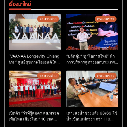
เรื่องมาใหม่
ตระเวนข่าว
ตระเวนข่าว
“VAANAA Longevity Chiang
“ปลัดตุ๋ม” ชู “โอกาสใหม่” นำ
Mai” ศูนย์สุขภาพไฮเอนต์ใหญ่
การบริหารสู่ทางออกประเทศ
สุดในอาเซียน
ไม่ใช่เล่นการเมือง
ตระเวนข่าว
ตระเวนข่าว
เปิดตัว “ว่าที่ผู้สมัคร สส.พรรค
เคาะส่งน้ำช่วงแล้ง 68/69 ใช้
เพื่อไทย เชียงใหม่” 10 เขต
น้ำเขื่อนแม่กวงฯ กว่า 110
ครบ ย้ำจะกลับมาทวงเก้าอี้คืน
ล้าน ลบ.ม. ให้เกษตรกว่า 1