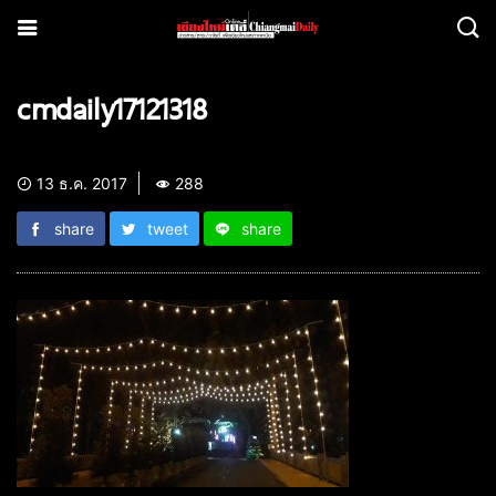
cmdaily17121318
13 ธ.ค. 2017
288
share
tweet
share