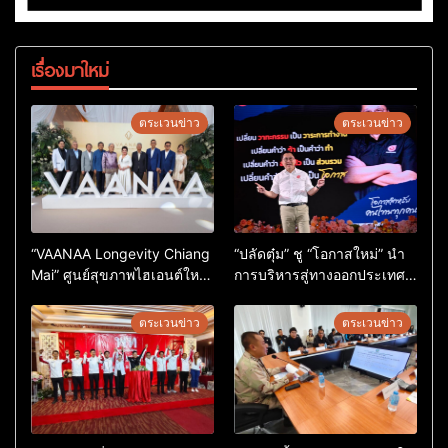
เรื่องมาใหม่
ตระเวนข่าว
ตระเวนข่าว
“VAANAA Longevity Chiang
“ปลัดตุ๋ม” ชู “โอกาสใหม่” นำ
Mai” ศูนย์สุขภาพไฮเอนต์ใหญ่
การบริหารสู่ทางออกประเทศ
สุดในอาเซียน
ไม่ใช่เล่นการเมือง
ตระเวนข่าว
ตระเวนข่าว