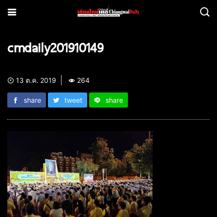
cmdaily201910149
13 ต.ค. 2019
264
share
tweet
share