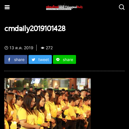
cmdaily2019101428
13 ต.ค. 2019
272
share
tweet
share