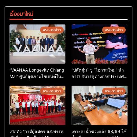
เรื่องมาใหม่
ตระเวนข่าว
ตระเวนข่าว
“VAANAA Longevity Chiang
“ปลัดตุ๋ม” ชู “โอกาสใหม่” นำ
Mai” ศูนย์สุขภาพไฮเอนต์ใหญ่
การบริหารสู่ทางออกประเทศ
สุดในอาเซียน
ไม่ใช่เล่นการเมือง
ตระเวนข่าว
ตระเวนข่าว
เปิดตัว “ว่าที่ผู้สมัคร สส.พรรค
เคาะส่งน้ำช่วงแล้ง 68/69 ใช้