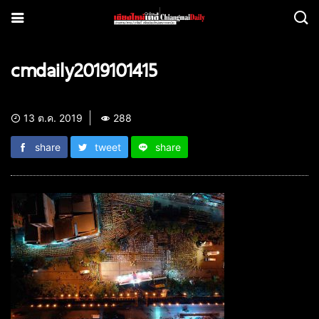
cmdaily2019101415
13 ต.ค. 2019
288
share
tweet
share