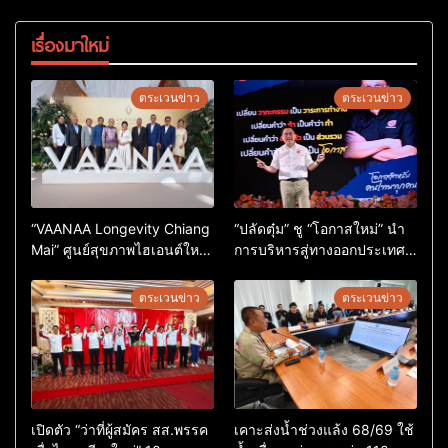
เรื่องมาใหม่
ตระเวนข่าว
ตระเวนข่าว
“VAANAA Longevity Chiang
“ปลัดตุ๋ม” ชู “โอกาสใหม่” นำ
Mai” ศูนย์สุขภาพไฮเอนต์ใหญ่
การบริหารสู่ทางออกประเทศ
สุดในอาเซียน
ไม่ใช่เล่นการเมือง
ตระเวนข่าว
ตระเวนข่าว
เปิดตัว “ว่าที่ผู้สมัคร สส.พรรค
เคาะส่งน้ำช่วงแล้ง 68/69 ใช้