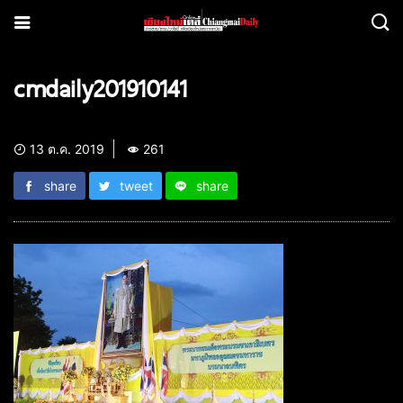
cmdaily201910141
13 ต.ค. 2019
261
share
tweet
share