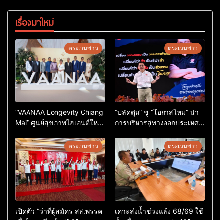
เรื่องมาใหม่
ตระเวนข่าว
ตระเวนข่าว
“VAANAA Longevity Chiang
“ปลัดตุ๋ม” ชู “โอกาสใหม่” นำ
Mai” ศูนย์สุขภาพไฮเอนต์ใหญ่
การบริหารสู่ทางออกประเทศ
สุดในอาเซียน
ไม่ใช่เล่นการเมือง
ตระเวนข่าว
ตระเวนข่าว
เปิดตัว “ว่าที่ผู้สมัคร สส.พรรค
เคาะส่งน้ำช่วงแล้ง 68/69 ใช้