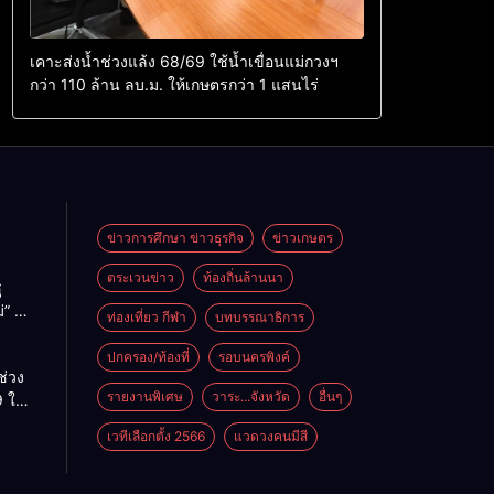
เคาะส่งน้ำช่วงแล้ง 68/69 ใช้น้ำเขื่อนแม่กวงฯ
กว่า 110 ล้าน ลบ.ม. ให้เกษตรกว่า 1 แสนไร่
ข่าวการศึกษา ข่าวธุรกิจ
ข่าวเกษตร
ตระเวนข่าว
ท้องถิ่นล้านนา
ู
่” นำ
ท่องเที่ยว กีฬา
บทบรรณาธิการ
ู่
ะเทศ
ปกครอง/ท้องที่
รอบนครพิงค์
ช่วง
รายงานพิเศษ
วาระ...จังหวัด
อื่นๆ
 ใช้
ม่กวงฯ
เวทีเลือกตั้ง 2566
แวดวงคนมีสี
้าน
กษตร
ไร่