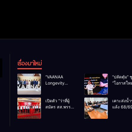
เรื่องมาใหม่
“VAANAA
“ปลัดตุ๋ม” ช
Longevity
“โอกาสใหม
Chiang Mai”
การบริหารส
ศูนย์สุขภาพไฮ
ทางออกปร
เปิดตัว “ว่าที่ผู้
เคาะส่งน้ำ
เอนต์ใหญ่สุดใน
ไม่ใช่เล่น
สมัคร สส.พรรค
แล้ง 68/69
อาเซียน
การเมือง
เพื่อไทย
น้ำเขื่อนแ
เชียงใหม่” 10
กว่า 110 ล
เขตครบ ย้ำจะ
ลบ.ม. ให้เ
กลับมาทวงเก้าอี้
กว่า 1 แสน