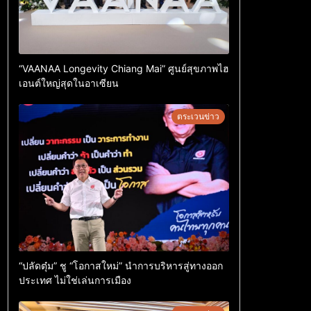
“VAANAA Longevity Chiang Mai” ศูนย์สุขภาพไฮ
เอนต์ใหญ่สุดในอาเซียน
ตระเวนข่าว
“ปลัดตุ๋ม” ชู “โอกาสใหม่” นำการบริหารสู่ทางออก
ประเทศ ไม่ใช่เล่นการเมือง