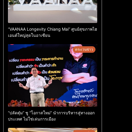
“VAANAA Longevity Chiang Mai” ศูนย์สุขภาพไฮ
เอนต์ใหญ่สุดในอาเซียน
ตระเวนข่าว
“ปลัดตุ๋ม” ชู “โอกาสใหม่” นำการบริหารสู่ทางออก
ประเทศ ไม่ใช่เล่นการเมือง