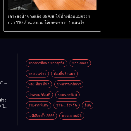
เคาะส่งน้ำช่วงแล้ง 68/69 ใช้น้ำเขื่อนแม่กวงฯ
กว่า 110 ล้าน ลบ.ม. ให้เกษตรกว่า 1 แสนไร่
ข่าวการศึกษา ข่าวธุรกิจ
ข่าวเกษตร
ตระเวนข่าว
ท้องถิ่นล้านนา
ู
่” นำ
ท่องเที่ยว กีฬา
บทบรรณาธิการ
ู่
ะเทศ
ปกครอง/ท้องที่
รอบนครพิงค์
ช่วง
รายงานพิเศษ
วาระ...จังหวัด
อื่นๆ
 ใช้
ม่กวงฯ
เวทีเลือกตั้ง 2566
แวดวงคนมีสี
้าน
กษตร
ไร่