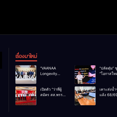
เรื่องมาใหม่
“VAANAA
“ปลัดตุ๋ม” ช
Longevity
“โอกาสใหม
Chiang Mai”
การบริหารส
ศูนย์สุขภาพไฮ
ทางออกปร
เปิดตัว “ว่าที่ผู้
เคาะส่งน้ำ
เอนต์ใหญ่สุดใน
ไม่ใช่เล่น
สมัคร สส.พรรค
แล้ง 68/69
อาเซียน
การเมือง
เพื่อไทย
น้ำเขื่อนแ
เชียงใหม่” 10
กว่า 110 ล
เขตครบ ย้ำจะ
ลบ.ม. ให้เ
กลับมาทวงเก้าอี้
กว่า 1 แสน