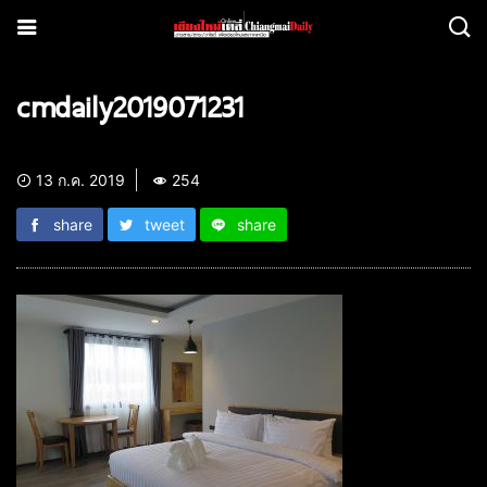
cmdaily2019071231
13 ก.ค. 2019
254
share
tweet
share