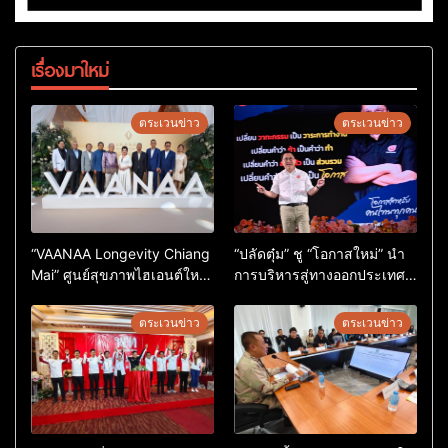
เรื่องมาใหม่
ตระเวนข่าว
ตระเวนข่าว
“VAANAA Longevity Chiang
“ปลัดตุ๋ม” ชู “โอกาสใหม่” นำ
Mai” ศูนย์สุขภาพไฮเอนต์ใหญ่
การบริหารสู่ทางออกประเทศ
สุดในอาเซียน
ไม่ใช่เล่นการเมือง
ตระเวนข่าว
ตระเวนข่าว