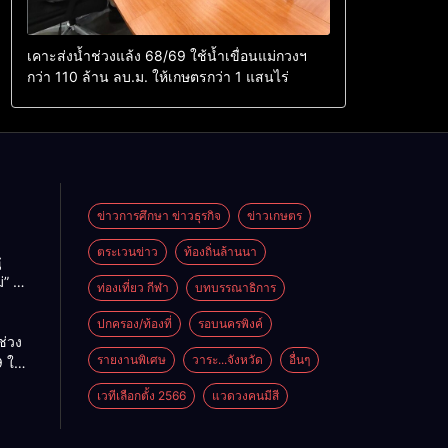
เคาะส่งน้ำช่วงแล้ง 68/69 ใช้น้ำเขื่อนแม่กวงฯ
กว่า 110 ล้าน ลบ.ม. ให้เกษตรกว่า 1 แสนไร่
ข่าวการศึกษา ข่าวธุรกิจ
ข่าวเกษตร
ตระเวนข่าว
ท้องถิ่นล้านนา
ู
่” นำ
ท่องเที่ยว กีฬา
บทบรรณาธิการ
ู่
ะเทศ
ปกครอง/ท้องที่
รอบนครพิงค์
ช่วง
รายงานพิเศษ
วาระ...จังหวัด
อื่นๆ
 ใช้
ม่กวงฯ
เวทีเลือกตั้ง 2566
แวดวงคนมีสี
้าน
กษตร
ไร่