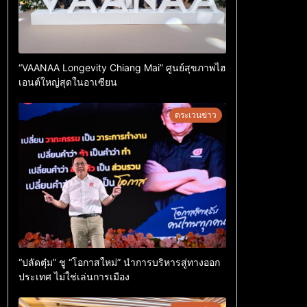
“VAANAA Longevity Chiang Mai” ศูนย์สุขภาพไฮ
เอนต์ใหญ่สุดในอาเซียน
ตระเวนข่าว
“ปลัดตุ๋ม” ชู “โอกาสใหม่” นำการบริหารสู่ทางออก
ประเทศ ไม่ใช่เล่นการเมือง