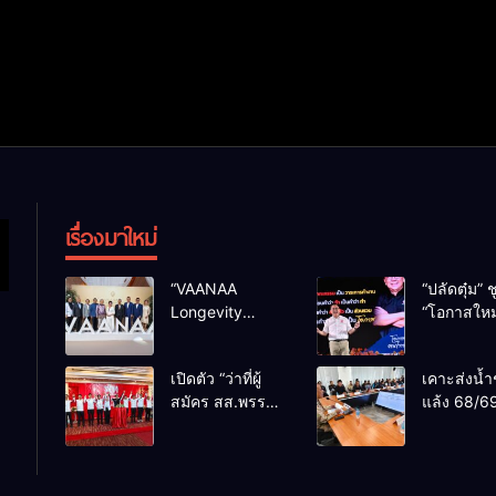
เรื่องมาใหม่
“VAANAA
“ปลัดตุ๋ม” ช
Longevity
“โอกาสใหม
Chiang Mai”
การบริหารส
ศูนย์สุขภาพไฮ
ทางออกปร
เปิดตัว “ว่าที่ผู้
เคาะส่งน้ำ
เอนต์ใหญ่สุดใน
ไม่ใช่เล่น
สมัคร สส.พรรค
แล้ง 68/69
อาเซียน
การเมือง
เพื่อไทย
น้ำเขื่อนแ
เชียงใหม่” 10
กว่า 110 ล
เขตครบ ย้ำจะ
ลบ.ม. ให้เ
กลับมาทวงเก้าอี้
กว่า 1 แสน