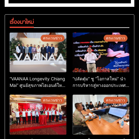
เรื่องมาใหม่
ตระเวนข่าว
ตระเวนข่าว
“VAANAA Longevity Chiang
“ปลัดตุ๋ม” ชู “โอกาสใหม่” นำ
Mai” ศูนย์สุขภาพไฮเอนต์ใหญ่
การบริหารสู่ทางออกประเทศ
สุดในอาเซียน
ไม่ใช่เล่นการเมือง
ตระเวนข่าว
ตระเวนข่าว