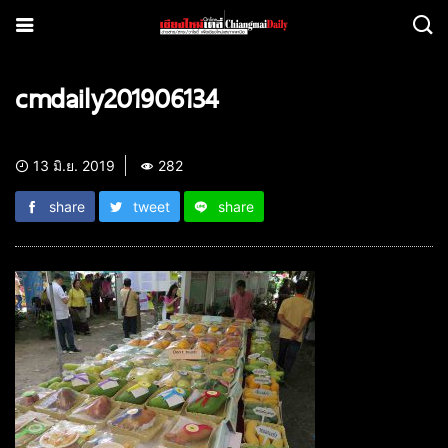
cmdaily201906134
13 มิ.ย. 2019
282
share
tweet
share