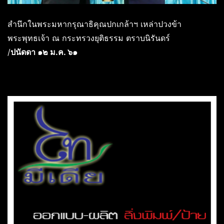
สำนึกในพระมหากรุณาธิคุณปกเกล้าฯ เหล่าปวงข้า
พระพุทธเจ้า ณ กระทรวงยุติธรรม ตราบนิรันดร์
/
ปนัดดา ๑๒ ม.ค. ๖๑