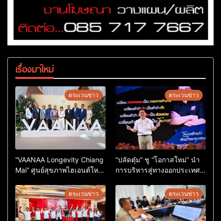
เรื่องมาใหม่
ตระเวนข่าว
ตระเวนข่าว
“VAANAA Longevity Chiang
“ปลัดตุ๋ม” ชู “โอกาสใหม่” นำ
Mai” ศูนย์สุขภาพไฮเอนต์ใหญ่
การบริหารสู่ทางออกประเทศ
สุดในอาเซียน
ไม่ใช่เล่นการเมือง
ตระเวนข่าว
ตระเวนข่าว