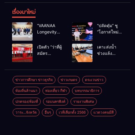
เรื่องมาใหม่
“VAANAA
“ปลัดตุ๋ม” ชู
Longevity
“โอกาสใหม่”
Chiang Mai”
นำการบริหาร
ศูนย์สุขภาพ
สู่ทางออก
เปิดตัว “ว่าที่ผู้
เคาะส่งน้ำ
ไฮเอนต์ใหญ่
ประเทศ ไม่ใช่
สมัคร
ช่วงแล้ง
สุดในอาเซียน
เล่นการเมือง
สส.พรรคเพื่อ
68/69 ใช้น้ำ
ไทย
เขื่อนแม่กวงฯ
เชียงใหม่” 10
กว่า 110 ล้าน
เขตครบ ย้ำจะ
ลบ.ม. ให้
ข่าวการศึกษา ข่าวธุรกิจ
ข่าวเกษตร
ตระเวนข่าว
กลับมาทวง
เกษตรกว่า 1
ท้องถิ่นล้านนา
ท่องเที่ยว กีฬา
บทบรรณาธิการ
เก้าอี้คืน
แสนไร่
ปกครอง/ท้องที่
รอบนครพิงค์
รายงานพิเศษ
วาระ...จังหวัด
อื่นๆ
เวทีเลือกตั้ง 2566
แวดวงคนมีสี