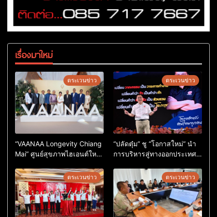
เรื่องมาใหม่
ตระเวนข่าว
ตระเวนข่าว
“VAANAA Longevity Chiang
“ปลัดตุ๋ม” ชู “โอกาสใหม่” นำ
Mai” ศูนย์สุขภาพไฮเอนต์ใหญ่
การบริหารสู่ทางออกประเทศ
สุดในอาเซียน
ไม่ใช่เล่นการเมือง
ตระเวนข่าว
ตระเวนข่าว