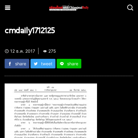
cmdaily1712125
12 ธ.ค. 2017
275
share
tweet
share