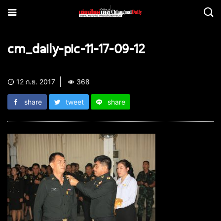
cm_daily-pic-11-17-09-12
12 ก.ย. 2017
368
share
tweet
share