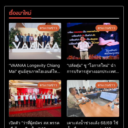
เรื่องมาใหม่
ตระเวนข่าว
ตระเวนข่าว
“VAANAA Longevity Chiang
“ปลัดตุ๋ม” ชู “โอกาสใหม่” นำ
Mai” ศูนย์สุขภาพไฮเอนต์ใหญ่
การบริหารสู่ทางออกประเทศ
สุดในอาเซียน
ไม่ใช่เล่นการเมือง
ตระเวนข่าว
ตระเวนข่าว
เปิดตัว “ว่าที่ผู้สมัคร สส.พรรค
เคาะส่งน้ำช่วงแล้ง 68/69 ใช้