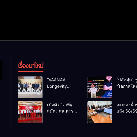
เรื่องมาใหม่
“VAANAA
“ปลัดตุ๋ม” ช
Longevity
“โอกาสใหม
Chiang Mai”
การบริหารส
ศูนย์สุขภาพไฮ
ทางออกปร
เปิดตัว “ว่าที่ผู้
เคาะส่งน้ำ
เอนต์ใหญ่สุดใน
ไม่ใช่เล่น
สมัคร สส.พรรค
แล้ง 68/69
อาเซียน
การเมือง
เพื่อไทย
น้ำเขื่อนแ
เชียงใหม่” 10
กว่า 110 ล
เขตครบ ย้ำจะ
ลบ.ม. ให้เ
กลับมาทวงเก้าอี้
กว่า 1 แสน