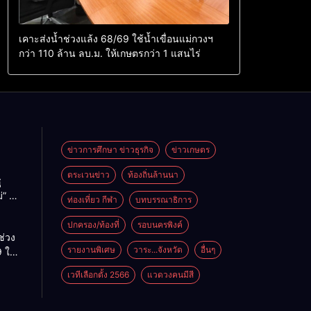
เคาะส่งน้ำช่วงแล้ง 68/69 ใช้น้ำเขื่อนแม่กวงฯ
กว่า 110 ล้าน ลบ.ม. ให้เกษตรกว่า 1 แสนไร่
ข่าวการศึกษา ข่าวธุรกิจ
ข่าวเกษตร
ตระเวนข่าว
ท้องถิ่นล้านนา
ู
่” นำ
ท่องเที่ยว กีฬา
บทบรรณาธิการ
ู่
ะเทศ
ปกครอง/ท้องที่
รอบนครพิงค์
ช่วง
รายงานพิเศษ
วาระ...จังหวัด
อื่นๆ
 ใช้
ม่กวงฯ
เวทีเลือกตั้ง 2566
แวดวงคนมีสี
้าน
กษตร
ไร่