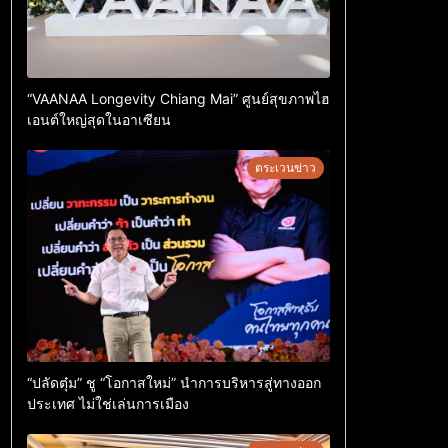
“VAANAA Longevity Chiang Mai” ศูนย์สุขภาพไฮ
เอนต์ใหญ่สุดในอาเซียน
ตระเวนข่าว
“ปลัดตุ๋ม” ชู “โอกาสใหม่” นำการบริหารสู่ทางออก
ประเทศ ไม่ใช่เล่นการเมือง