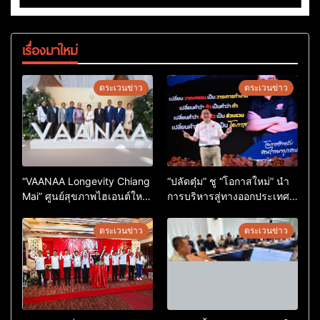
เรื่องมาใหม่
ตระเวนข่าว
ตระเวนข่าว
“VAANAA Longevity Chiang
“ปลัดตุ๋ม” ชู “โอกาสใหม่” นำ
Mai” ศูนย์สุขภาพไฮเอนต์ใหญ่
การบริหารสู่ทางออกประเทศ
สุดในอาเซียน
ไม่ใช่เล่นการเมือง
ตระเวนข่าว
ตระเวนข่าว