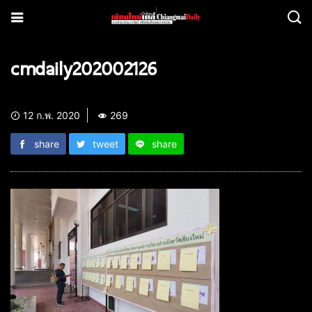
cmdaily202002126
12 ก.พ. 2020
269
share
tweet
share