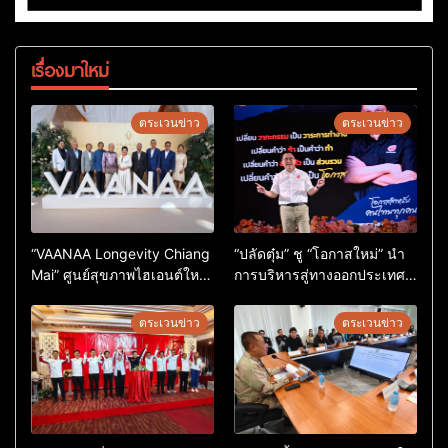
เรื่องมาใหม่
ตระเวนข่าว
ตระเวนข่าว
“VAANAA Longevity Chiang
“ปลัดตุ๋ม” ชู “โอกาสใหม่” นำ
Mai” ศูนย์สุขภาพไฮเอนต์ใหญ่
การบริหารสู่ทางออกประเทศ
สุดในอาเซียน
ไม่ใช่เล่นการเมือง
ตระเวนข่าว
ตระเวนข่าว