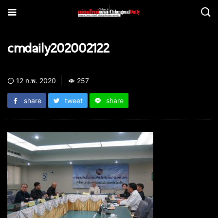
cmdaily202002122
12 ก.พ. 2020
257
share
tweet
share