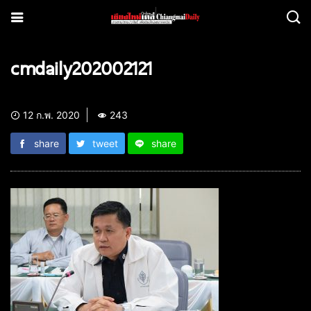
cmdaily202002121
12 ก.พ. 2020
243
share
tweet
share