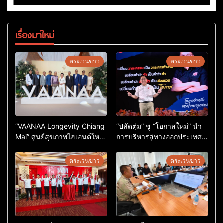
เรื่องมาใหม่
ตระเวนข่าว
ตระเวนข่าว
“VAANAA Longevity Chiang
“ปลัดตุ๋ม” ชู “โอกาสใหม่” นำ
Mai” ศูนย์สุขภาพไฮเอนต์ใหญ่
การบริหารสู่ทางออกประเทศ
สุดในอาเซียน
ไม่ใช่เล่นการเมือง
ตระเวนข่าว
ตระเวนข่าว