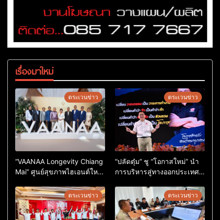
เรื่องมาใหม่
ตระเวนข่าว
ตระเวนข่าว
“VAANAA Longevity Chiang
“ปลัดตุ๋ม” ชู “โอกาสใหม่” นำ
Mai” ศูนย์สุขภาพไฮเอนต์ใหญ่
การบริหารสู่ทางออกประเทศ
สุดในอาเซียน
ไม่ใช่เล่นการเมือง
ตระเวนข่าว
ตระเวนข่าว