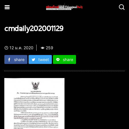
cmdaily202001129
12 ม.ค. 2020
259
share
tweet
share