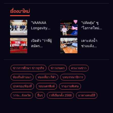
เรื่องมาใหม่
“VAANAA
“ปลัดตุ๋ม” ชู
Longevity
“โอกาสใหม่”
Chiang Mai”
นำการบริหาร
ศูนย์สุขภาพ
สู่ทางออก
เปิดตัว “ว่าที่ผู้
เคาะส่งน้ำ
ไฮเอนต์ใหญ่
ประเทศ ไม่ใช่
สมัคร
ช่วงแล้ง
สุดในอาเซียน
เล่นการเมือง
สส.พรรคเพื่อ
68/69 ใช้น้ำ
ไทย
เขื่อนแม่กวงฯ
เชียงใหม่” 10
กว่า 110 ล้าน
เขตครบ ย้ำจะ
ลบ.ม. ให้
ข่าวการศึกษา ข่าวธุรกิจ
ข่าวเกษตร
ตระเวนข่าว
กลับมาทวง
เกษตรกว่า 1
ท้องถิ่นล้านนา
ท่องเที่ยว กีฬา
บทบรรณาธิการ
เก้าอี้คืน
แสนไร่
ปกครอง/ท้องที่
รอบนครพิงค์
รายงานพิเศษ
วาระ...จังหวัด
อื่นๆ
เวทีเลือกตั้ง 2566
แวดวงคนมีสี