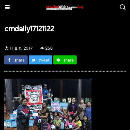
cmdaily17121122
11 ธ.ค. 2017
258
share
tweet
share