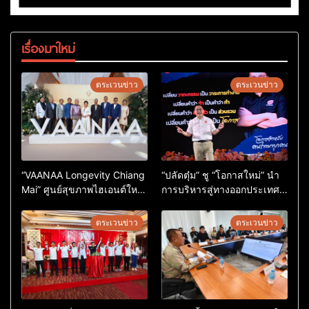
เรื่องมาใหม่
ตระเวนข่าว
ตระเวนข่าว
“VAANAA Longevity Chiang
“ปลัดตุ๋ม” ชู “โอกาสใหม่” นำ
Mai” ศูนย์สุขภาพไฮเอนต์ใหญ่
การบริหารสู่ทางออกประเทศ
สุดในอาเซียน
ไม่ใช่เล่นการเมือง
ตระเวนข่าว
ตระเวนข่าว