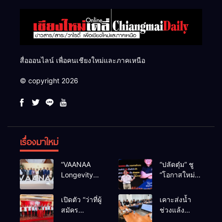
สื่อออนไลน์ เพื่อคนเชียงใหม่และภาคเหนือ
© copyright 2026
เรื่องมาใหม่
“VAANAA
“ปลัดตุ๋ม” ชู
Longevity
“โอกาสใหม่”
Chiang Mai”
นำการบริหาร
ศูนย์สุขภาพ
สู่ทางออก
เปิดตัว “ว่าที่ผู้
เคาะส่งน้ำ
ไฮเอนต์ใหญ่
ประเทศ ไม่ใช่
สมัคร
ช่วงแล้ง
สุดในอาเซียน
เล่นการเมือง
สส.พรรคเพื่อ
68/69 ใช้น้ำ