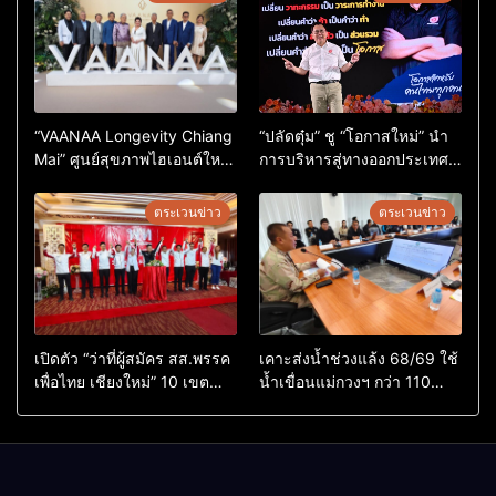
“VAANAA Longevity Chiang
“ปลัดตุ๋ม” ชู “โอกาสใหม่” นำ
Mai” ศูนย์สุขภาพไฮเอนต์ใหญ่
การบริหารสู่ทางออกประเทศ
สุดในอาเซียน
ไม่ใช่เล่นการเมือง
ตระเวนข่าว
ตระเวนข่าว
เปิดตัว “ว่าที่ผู้สมัคร สส.พรรค
เคาะส่งน้ำช่วงแล้ง 68/69 ใช้
เพื่อไทย เชียงใหม่” 10 เขต
น้ำเขื่อนแม่กวงฯ กว่า 110
ครบ ย้ำจะกลับมาทวงเก้าอี้คืน
ล้าน ลบ.ม. ให้เกษตรกว่า 1
แสนไร่