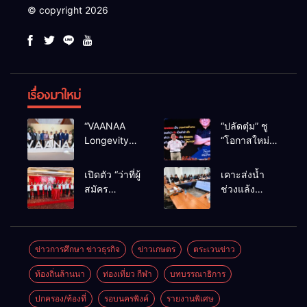
© copyright 2026
เรื่องมาใหม่
“VAANAA
“ปลัดตุ๋ม” ชู
Longevity
“โอกาสใหม่”
Chiang Mai”
นำการบริหาร
ศูนย์สุขภาพ
สู่ทางออก
เปิดตัว “ว่าที่ผู้
เคาะส่งน้ำ
ไฮเอนต์ใหญ่
ประเทศ ไม่ใช่
สมัคร
ช่วงแล้ง
สุดในอาเซียน
เล่นการเมือง
สส.พรรคเพื่อ
68/69 ใช้น้ำ
ไทย
เขื่อนแม่กวงฯ
เชียงใหม่” 10
กว่า 110 ล้าน
เขตครบ ย้ำจะ
ลบ.ม. ให้
ข่าวการศึกษา ข่าวธุรกิจ
ข่าวเกษตร
ตระเวนข่าว
กลับมาทวง
เกษตรกว่า 1
ท้องถิ่นล้านนา
ท่องเที่ยว กีฬา
บทบรรณาธิการ
เก้าอี้คืน
แสนไร่
ปกครอง/ท้องที่
รอบนครพิงค์
รายงานพิเศษ