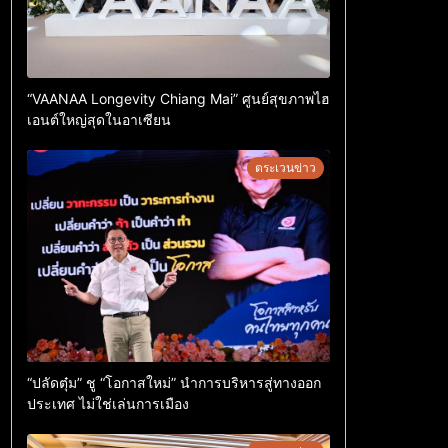
“VAANAA Longevity Chiang Mai” ศูนย์สุขภาพไฮ
เอนต์ใหญ่สุดในอาเซียน
ตระเวนข่าว
“ปลัดตุ๋ม” ชู “โอกาสใหม่” นำการบริหารสู่ทางออก
ประเทศ ไม่ใช่เล่นการเมือง