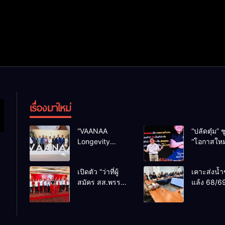
เรื่องมาใหม่
“VAANAA
“ปลัดตุ๋ม” ช
Longevity
“โอกาสใหม
Chiang Mai”
การบริหารส
ศูนย์สุขภาพไฮ
ทางออกปร
เปิดตัว “ว่าที่ผู้
เคาะส่งน้ำ
เอนต์ใหญ่สุดใน
ไม่ใช่เล่น
สมัคร สส.พรรค
แล้ง 68/69
อาเซียน
การเมือง
เพื่อไทย
น้ำเขื่อนแ
เชียงใหม่” 10
กว่า 110 ล
เขตครบ ย้ำจะ
ลบ.ม. ให้เ
กลับมาทวงเก้าอี้
กว่า 1 แสน