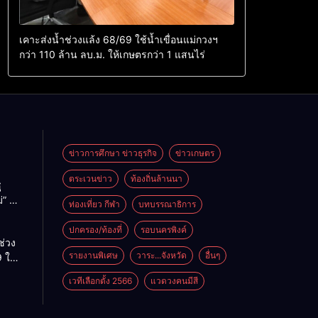
เคาะส่งน้ำช่วงแล้ง 68/69 ใช้น้ำเขื่อนแม่กวงฯ
กว่า 110 ล้าน ลบ.ม. ให้เกษตรกว่า 1 แสนไร่
ข่าวการศึกษา ข่าวธุรกิจ
ข่าวเกษตร
ตระเวนข่าว
ท้องถิ่นล้านนา
ู
่” นำ
ท่องเที่ยว กีฬา
บทบรรณาธิการ
ู่
ะเทศ
ปกครอง/ท้องที่
รอบนครพิงค์
ช่วง
รายงานพิเศษ
วาระ...จังหวัด
อื่นๆ
 ใช้
ม่กวงฯ
เวทีเลือกตั้ง 2566
แวดวงคนมีสี
้าน
กษตร
ไร่