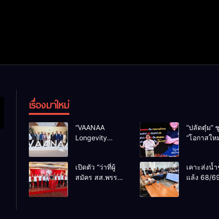
เรื่องมาใหม่
“VAANAA
“ปลัดตุ๋ม” ช
Longevity
“โอกาสใหม
Chiang Mai”
การบริหารส
ศูนย์สุขภาพไฮ
ทางออกปร
เปิดตัว “ว่าที่ผู้
เคาะส่งน้ำ
เอนต์ใหญ่สุดใน
ไม่ใช่เล่น
สมัคร สส.พรรค
แล้ง 68/69
อาเซียน
การเมือง
เพื่อไทย
น้ำเขื่อนแ
เชียงใหม่” 10
กว่า 110 ล
เขตครบ ย้ำจะ
ลบ.ม. ให้เ
กลับมาทวงเก้าอี้
กว่า 1 แสน