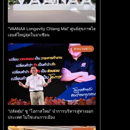
“VAANAA Longevity Chiang Mai” ศูนย์สุขภาพไฮ
เอนต์ใหญ่สุดในอาเซียน
ตระเวนข่าว
“ปลัดตุ๋ม” ชู “โอกาสใหม่” นำการบริหารสู่ทางออก
ประเทศ ไม่ใช่เล่นการเมือง