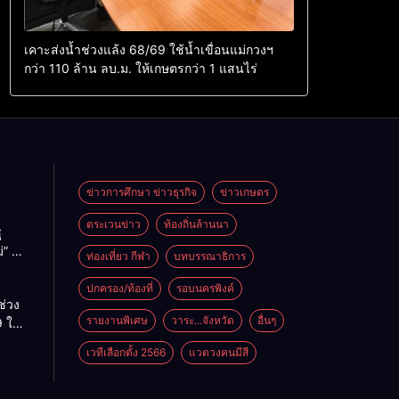
เคาะส่งน้ำช่วงแล้ง 68/69 ใช้น้ำเขื่อนแม่กวงฯ
กว่า 110 ล้าน ลบ.ม. ให้เกษตรกว่า 1 แสนไร่
ข่าวการศึกษา ข่าวธุรกิจ
ข่าวเกษตร
ตระเวนข่าว
ท้องถิ่นล้านนา
ู
่” นำ
ท่องเที่ยว กีฬา
บทบรรณาธิการ
ู่
ะเทศ
ปกครอง/ท้องที่
รอบนครพิงค์
ช่วง
รายงานพิเศษ
วาระ...จังหวัด
อื่นๆ
 ใช้
ม่กวงฯ
เวทีเลือกตั้ง 2566
แวดวงคนมีสี
้าน
กษตร
ไร่