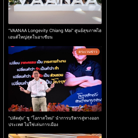
“VAANAA Longevity Chiang Mai” ศูนย์สุขภาพไฮ
เอนต์ใหญ่สุดในอาเซียน
ตระเวนข่าว
“ปลัดตุ๋ม” ชู “โอกาสใหม่” นำการบริหารสู่ทางออก
ประเทศ ไม่ใช่เล่นการเมือง