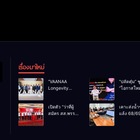
เรื่องมาใหม่
“VAANAA
“ปลัดตุ๋ม” ช
Longevity
“โอกาสใหม
Chiang Mai”
การบริหารส
ศูนย์สุขภาพไฮ
ทางออกปร
เปิดตัว “ว่าที่ผู้
เคาะส่งน้ำ
เอนต์ใหญ่สุดใน
ไม่ใช่เล่น
สมัคร สส.พรรค
แล้ง 68/69
อาเซียน
การเมือง
เพื่อไทย
น้ำเขื่อนแ
เชียงใหม่” 10
กว่า 110 ล
เขตครบ ย้ำจะ
ลบ.ม. ให้เ
กลับมาทวงเก้าอี้
กว่า 1 แสน