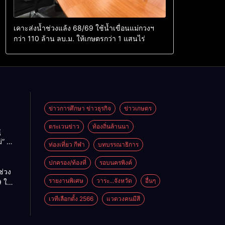
เคาะส่งน้ำช่วงแล้ง 68/69 ใช้น้ำเขื่อนแม่กวงฯ
กว่า 110 ล้าน ลบ.ม. ให้เกษตรกว่า 1 แสนไร่
ข่าวการศึกษา ข่าวธุรกิจ
ข่าวเกษตร
ตระเวนข่าว
ท้องถิ่นล้านนา
ู
่” นำ
ท่องเที่ยว กีฬา
บทบรรณาธิการ
ู่
ะเทศ
ปกครอง/ท้องที่
รอบนครพิงค์
ช่วง
รายงานพิเศษ
วาระ...จังหวัด
อื่นๆ
 ใช้
ม่กวงฯ
เวทีเลือกตั้ง 2566
แวดวงคนมีสี
้าน
กษตร
ไร่