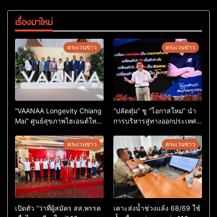
เรื่องมาใหม่
ตระเวนข่าว
ตระเวนข่าว
“VAANAA Longevity Chiang
“ปลัดตุ๋ม” ชู “โอกาสใหม่” นำ
Mai” ศูนย์สุขภาพไฮเอนต์ใหญ่
การบริหารสู่ทางออกประเทศ
สุดในอาเซียน
ไม่ใช่เล่นการเมือง
ตระเวนข่าว
ตระเวนข่าว
เปิดตัว “ว่าที่ผู้สมัคร สส.พรรค
เคาะส่งน้ำช่วงแล้ง 68/69 ใช้