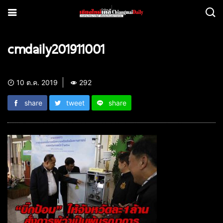
cmdaily201911001
10 ต.ค. 2019
292
share
tweet
share