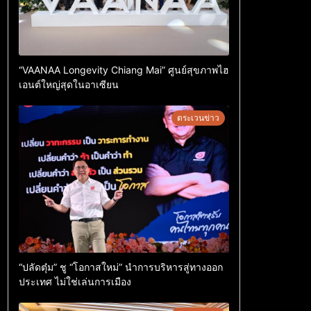
“VAANAA Longevity Chiang Mai” ศูนย์สุขภาพไฮ
เอนต์ใหญ่สุดในอาเซียน
ตระเวนข่าว
“ปลัดตุ๋ม” ชู “โอกาสใหม่” นำการบริหารสู่ทางออก
ประเทศ ไม่ใช่เล่นการเมือง