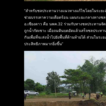
“สำหรับชลประทานวางแนวทางแก้ไขโดยในระยะสั้นเร
ช่วยบรรเทาความเดือดร้อน แผนระยะกลางทางชลป
อ.เชียงดาว คือ นพค.32 ร่วมกับทางชลประทานจัดสิ่
ถูกน้ำกัดเซาะ เมื่อถมดินบดอัดแล้วเสร็จชลประทานก
กันเพื่อที่จะส่งน้ำไปยังพื้นที่ด้านท้ายได้ ส่วน
ประสิทธิภาพมากยิ่งขึ้น”