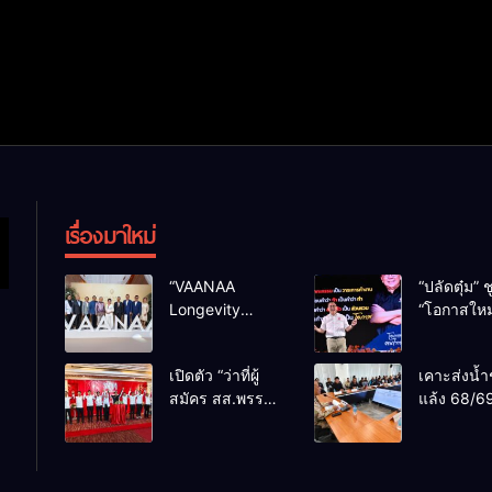
เรื่องมาใหม่
“VAANAA
“ปลัดตุ๋ม” ช
Longevity
“โอกาสใหม
Chiang Mai”
การบริหารส
ศูนย์สุขภาพไฮ
ทางออกปร
เปิดตัว “ว่าที่ผู้
เคาะส่งน้ำ
เอนต์ใหญ่สุดใน
ไม่ใช่เล่น
สมัคร สส.พรรค
แล้ง 68/69
อาเซียน
การเมือง
เพื่อไทย
น้ำเขื่อนแ
เชียงใหม่” 10
กว่า 110 ล
เขตครบ ย้ำจะ
ลบ.ม. ให้เ
กลับมาทวงเก้าอี้
กว่า 1 แสน