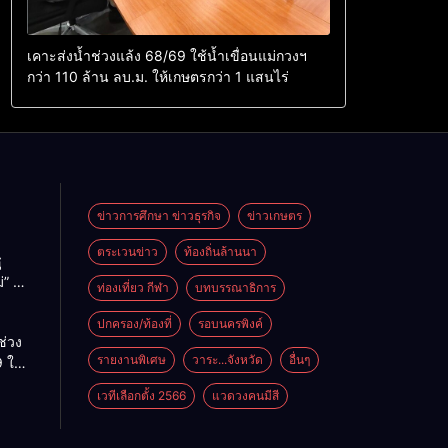
เคาะส่งน้ำช่วงแล้ง 68/69 ใช้น้ำเขื่อนแม่กวงฯ
กว่า 110 ล้าน ลบ.ม. ให้เกษตรกว่า 1 แสนไร่
ข่าวการศึกษา ข่าวธุรกิจ
ข่าวเกษตร
ตระเวนข่าว
ท้องถิ่นล้านนา
ู
่” นำ
ท่องเที่ยว กีฬา
บทบรรณาธิการ
ู่
ะเทศ
ปกครอง/ท้องที่
รอบนครพิงค์
ช่วง
รายงานพิเศษ
วาระ...จังหวัด
อื่นๆ
 ใช้
ม่กวงฯ
เวทีเลือกตั้ง 2566
แวดวงคนมีสี
้าน
กษตร
ไร่