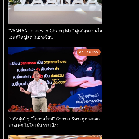
“VAANAA Longevity Chiang Mai” ศูนย์สุขภาพไฮ
เอนต์ใหญ่สุดในอาเซียน
ตระเวนข่าว
“ปลัดตุ๋ม” ชู “โอกาสใหม่” นำการบริหารสู่ทางออก
ประเทศ ไม่ใช่เล่นการเมือง