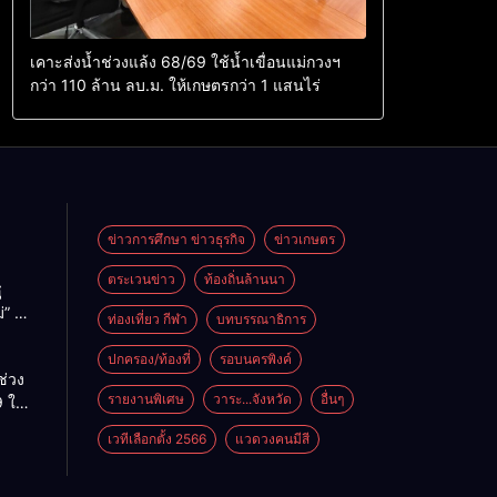
เคาะส่งน้ำช่วงแล้ง 68/69 ใช้น้ำเขื่อนแม่กวงฯ
กว่า 110 ล้าน ลบ.ม. ให้เกษตรกว่า 1 แสนไร่
ข่าวการศึกษา ข่าวธุรกิจ
ข่าวเกษตร
ตระเวนข่าว
ท้องถิ่นล้านนา
ู
่” นำ
ท่องเที่ยว กีฬา
บทบรรณาธิการ
ู่
ะเทศ
ปกครอง/ท้องที่
รอบนครพิงค์
ช่วง
รายงานพิเศษ
วาระ...จังหวัด
อื่นๆ
 ใช้
ม่กวงฯ
เวทีเลือกตั้ง 2566
แวดวงคนมีสี
้าน
กษตร
ไร่