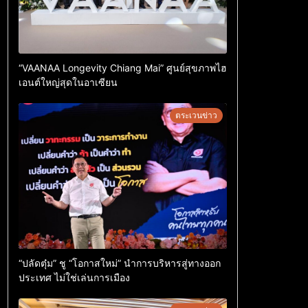
“VAANAA Longevity Chiang Mai” ศูนย์สุขภาพไฮ
เอนต์ใหญ่สุดในอาเซียน
ตระเวนข่าว
“ปลัดตุ๋ม” ชู “โอกาสใหม่” นำการบริหารสู่ทางออก
ประเทศ ไม่ใช่เล่นการเมือง