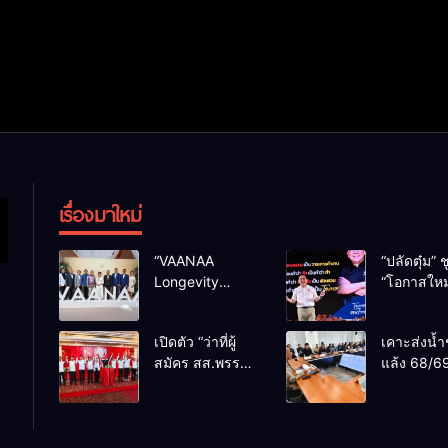
เรื่องมาใหม่
“VAANAA
“ปลัดตุ๋ม” ช
Longevity
“โอกาสใหม
Chiang Mai”
การบริหารส
ศูนย์สุขภาพไฮ
ทางออกปร
เปิดตัว “ว่าที่ผู้
เคาะส่งน้ำ
เอนต์ใหญ่สุดใน
ไม่ใช่เล่น
สมัคร สส.พรรค
แล้ง 68/69
อาเซียน
การเมือง
เพื่อไทย
น้ำเขื่อนแ
เชียงใหม่” 10
กว่า 110 ล
เขตครบ ย้ำจะ
ลบ.ม. ให้เ
กลับมาทวงเก้าอี้
กว่า 1 แสน