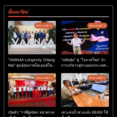
เรื่องมาใหม่
ตระเวนข่าว
ตระเวนข่าว
“VAANAA Longevity Chiang
“ปลัดตุ๋ม” ชู “โอกาสใหม่” นำ
Mai” ศูนย์สุขภาพไฮเอนต์ใหญ่
การบริหารสู่ทางออกประเทศ
สุดในอาเซียน
ไม่ใช่เล่นการเมือง
ตระเวนข่าว
ตระเวนข่าว
เปิดตัว “ว่าที่ผู้สมัคร สส.พรรค
เคาะส่งน้ำช่วงแล้ง 68/69 ใช้