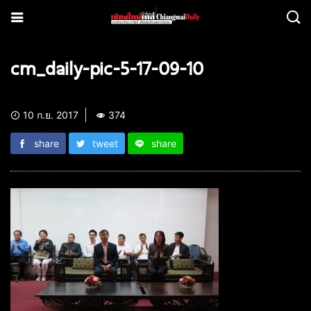
cm_daily-pic-5-17-09-10
10 ก.ย. 2017
374
share
tweet
share