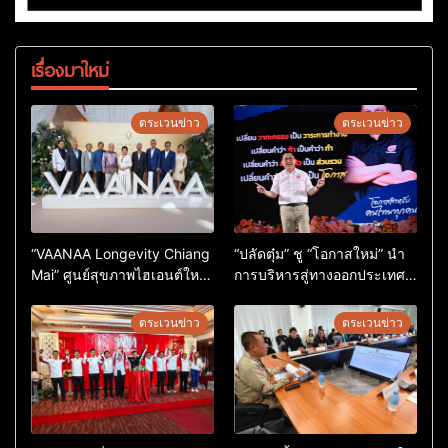
เรื่องมาใหม่
ตระเวนข่าว
ตระเวนข่าว
“VAANAA Longevity Chiang
“ปลัดตุ๋ม” ชู “โอกาสใหม่” นำ
Mai” ศูนย์สุขภาพไฮเอนต์ใหญ่
การบริหารสู่ทางออกประเทศ
สุดในอาเซียน
ไม่ใช่เล่นการเมือง
ตระเวนข่าว
ตระเวนข่าว