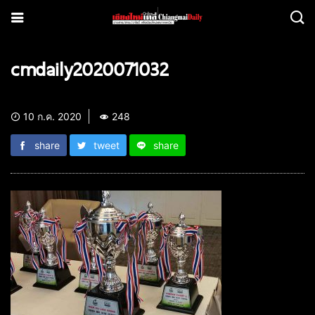
cmdaily2020071032
10 ก.ค. 2020
248
share
tweet
share