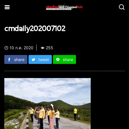
cmdaily202007102
10 ก.ค. 2020
255
share
tweet
share