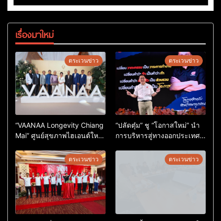
เรื่องมาใหม่
ตระเวนข่าว
ตระเวนข่าว
“VAANAA Longevity Chiang
“ปลัดตุ๋ม” ชู “โอกาสใหม่” นำ
Mai” ศูนย์สุขภาพไฮเอนต์ใหญ่
การบริหารสู่ทางออกประเทศ
สุดในอาเซียน
ไม่ใช่เล่นการเมือง
ตระเวนข่าว
ตระเวนข่าว