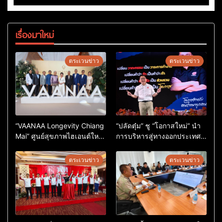
เรื่องมาใหม่
ตระเวนข่าว
ตระเวนข่าว
“VAANAA Longevity Chiang
“ปลัดตุ๋ม” ชู “โอกาสใหม่” นำ
Mai” ศูนย์สุขภาพไฮเอนต์ใหญ่
การบริหารสู่ทางออกประเทศ
สุดในอาเซียน
ไม่ใช่เล่นการเมือง
ตระเวนข่าว
ตระเวนข่าว