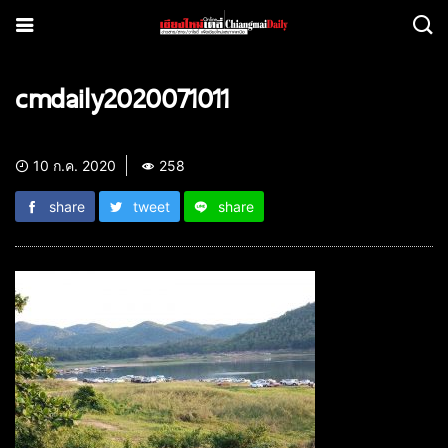
cmdaily2020071011
10 ก.ค. 2020
258
share
tweet
share