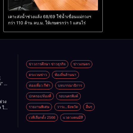
เคาะส่งน้ำช่วงแล้ง 68/69 ใช้น้ำเขื่อนแม่กวงฯ
กว่า 110 ล้าน ลบ.ม. ให้เกษตรกว่า 1 แสนไร่
ข่าวการศึกษา ข่าวธุรกิจ
ข่าวเกษตร
ตระเวนข่าว
ท้องถิ่นล้านนา
ู
่” นำ
ท่องเที่ยว กีฬา
บทบรรณาธิการ
ู่
ะเทศ
ปกครอง/ท้องที่
รอบนครพิงค์
ช่วง
รายงานพิเศษ
วาระ...จังหวัด
อื่นๆ
 ใช้
ม่กวงฯ
เวทีเลือกตั้ง 2566
แวดวงคนมีสี
้าน
กษตร
ไร่