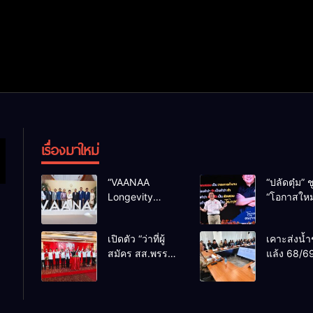
เรื่องมาใหม่
“VAANAA
“ปลัดตุ๋ม” ช
Longevity
“โอกาสใหม
Chiang Mai”
การบริหารส
ศูนย์สุขภาพไฮ
ทางออกปร
เปิดตัว “ว่าที่ผู้
เคาะส่งน้ำ
เอนต์ใหญ่สุดใน
ไม่ใช่เล่น
สมัคร สส.พรรค
แล้ง 68/69
อาเซียน
การเมือง
เพื่อไทย
น้ำเขื่อนแ
เชียงใหม่” 10
กว่า 110 ล
เขตครบ ย้ำจะ
ลบ.ม. ให้เ
กลับมาทวงเก้าอี้
กว่า 1 แสน