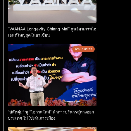
“VAANAA Longevity Chiang Mai” ศูนย์สุขภาพไฮ
เอนต์ใหญ่สุดในอาเซียน
ตระเวนข่าว
“ปลัดตุ๋ม” ชู “โอกาสใหม่” นำการบริหารสู่ทางออก
ประเทศ ไม่ใช่เล่นการเมือง