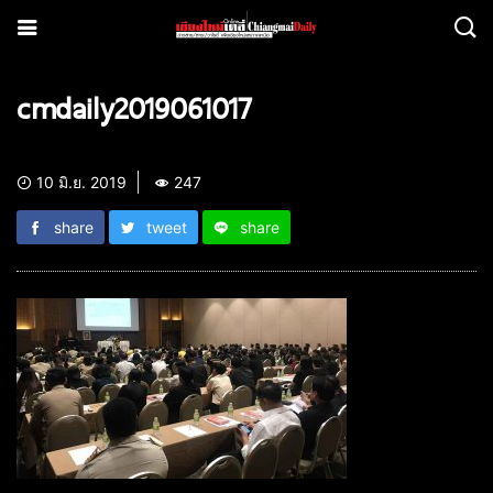
cmdaily2019061017
10 มิ.ย. 2019
247
share
tweet
share