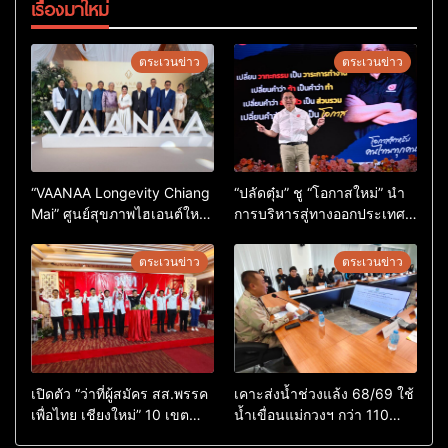
เรื่องมาใหม่
ตระเวนข่าว
ตระเวนข่าว
“VAANAA Longevity Chiang
“ปลัดตุ๋ม” ชู “โอกาสใหม่” นำ
Mai” ศูนย์สุขภาพไฮเอนต์ใหญ่
การบริหารสู่ทางออกประเทศ
สุดในอาเซียน
ไม่ใช่เล่นการเมือง
ตระเวนข่าว
ตระเวนข่าว
เปิดตัว “ว่าที่ผู้สมัคร สส.พรรค
เคาะส่งน้ำช่วงแล้ง 68/69 ใช้
เพื่อไทย เชียงใหม่” 10 เขต
น้ำเขื่อนแม่กวงฯ กว่า 110
ครบ ย้ำจะกลับมาทวงเก้าอี้คืน
ล้าน ลบ.ม. ให้เกษตรกว่า 1