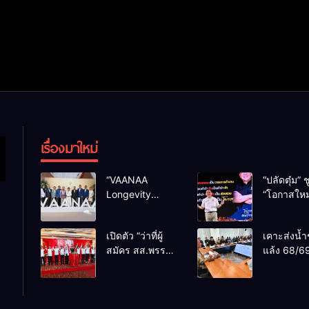
เรื่องมาใหม่
“VAANAA
“ปลัดตุ๋ม” ช
Longevity
“โอกาสใหม
Chiang Mai”
การบริหารส
ศูนย์สุขภาพไฮ
ทางออกปร
เปิดตัว “ว่าที่ผู้
เคาะส่งน้ำ
เอนต์ใหญ่สุดใน
ไม่ใช่เล่น
สมัคร สส.พรรค
แล้ง 68/69
อาเซียน
การเมือง
เพื่อไทย
น้ำเขื่อนแ
เชียงใหม่” 10
กว่า 110 ล
เขตครบ ย้ำจะ
ลบ.ม. ให้เ
กลับมาทวงเก้าอี้
กว่า 1 แสน