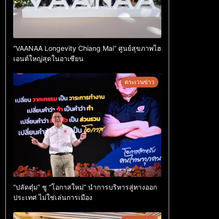
“VAANAA Longevity Chiang Mai” ศูนย์สุขภาพไฮ
เอนต์ใหญ่สุดในอาเซียน
ตระเวนข่าว
“ปลัดตุ๋ม” ชู “โอกาสใหม่” นำการบริหารสู่ทางออก
ประเทศ ไม่ใช่เล่นการเมือง