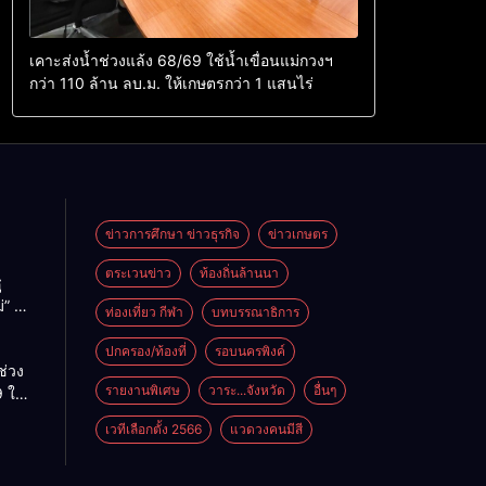
เคาะส่งน้ำช่วงแล้ง 68/69 ใช้น้ำเขื่อนแม่กวงฯ
กว่า 110 ล้าน ลบ.ม. ให้เกษตรกว่า 1 แสนไร่
ข่าวการศึกษา ข่าวธุรกิจ
ข่าวเกษตร
ตระเวนข่าว
ท้องถิ่นล้านนา
ู
่” นำ
ท่องเที่ยว กีฬา
บทบรรณาธิการ
ู่
ะเทศ
ปกครอง/ท้องที่
รอบนครพิงค์
ช่วง
รายงานพิเศษ
วาระ...จังหวัด
อื่นๆ
 ใช้
ม่กวงฯ
เวทีเลือกตั้ง 2566
แวดวงคนมีสี
้าน
กษตร
ไร่