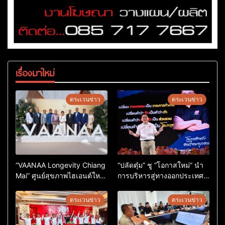
เรื่องมาใหม่
ตระเวนข่าว
ตระเวนข่าว
“VAANAA Longevity Chiang
“ปลัดตุ๋ม” ชู “โอกาสใหม่” นำ
Mai” ศูนย์สุขภาพไฮเอนต์ใหญ่
การบริหารสู่ทางออกประเทศ
สุดในอาเซียน
ไม่ใช่เล่นการเมือง
ตระเวนข่าว
ตระเวนข่าว