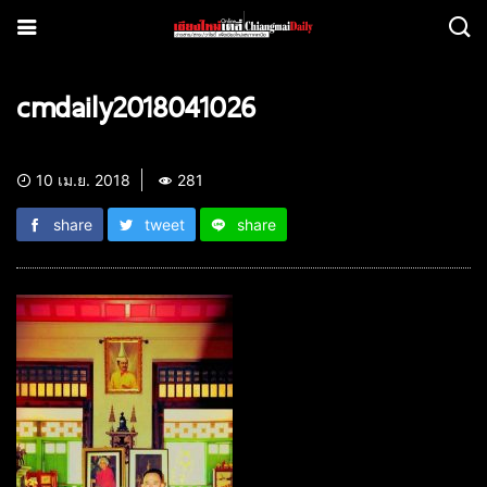
cmdaily2018041026
10 เม.ย. 2018
281
share
tweet
share