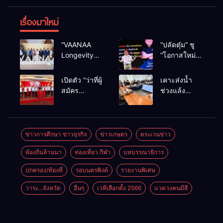
เรื่องมาใหม่
“VAANAA
“ปลัดตุ๋ม” ชู
Longevity
“โอกาสใหม่”
Chiang Mai”
นำการบริหาร
ศูนย์สุขภาพ
สู่ทางออก
เปิดตัว “ว่าที่ผู้
เคาะส่งน้ำ
ไฮเอนต์ใหญ่
ประเทศ ไม่ใช่
สมัคร
ช่วงแล้ง
สุดในอาเซียน
เล่นการเมือง
สส.พรรคเพื่อ
68/69 ใช้น้ำ
ไทย
เขื่อนแม่กวงฯ
เชียงใหม่” 10
กว่า 110 ล้าน
เขตครบ ย้ำจะ
ลบ.ม. ให้
ข่าวการศึกษา ข่าวธุรกิจ
ข่าวเกษตร
ตระเวนข่าว
กลับมาทวง
เกษตรกว่า 1
ท้องถิ่นล้านนา
ท่องเที่ยว กีฬา
บทบรรณาธิการ
เก้าอี้คืน
แสนไร่
ปกครอง/ท้องที่
รอบนครพิงค์
รายงานพิเศษ
วาระ...จังหวัด
อื่นๆ
เวทีเลือกตั้ง 2566
แวดวงคนมีสี