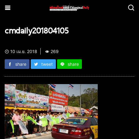
cmdaily201804105
10 เม.ย. 2018
269
share
tweet
share