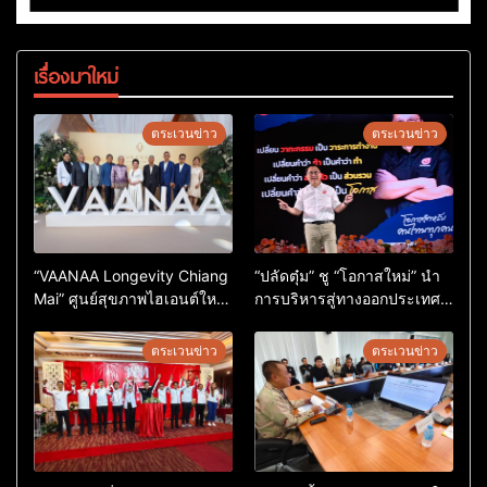
เรื่องมาใหม่
ตระเวนข่าว
ตระเวนข่าว
“VAANAA Longevity Chiang
“ปลัดตุ๋ม” ชู “โอกาสใหม่” นำ
Mai” ศูนย์สุขภาพไฮเอนต์ใหญ่
การบริหารสู่ทางออกประเทศ
สุดในอาเซียน
ไม่ใช่เล่นการเมือง
ตระเวนข่าว
ตระเวนข่าว