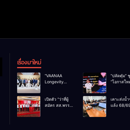
เรื่องมาใหม่
“VAANAA
“ปลัดตุ๋ม” ช
Longevity
“โอกาสใหม
Chiang Mai”
การบริหารส
ศูนย์สุขภาพไฮ
ทางออกปร
เปิดตัว “ว่าที่ผู้
เคาะส่งน้ำ
เอนต์ใหญ่สุดใน
ไม่ใช่เล่น
สมัคร สส.พรรค
แล้ง 68/69
อาเซียน
การเมือง
เพื่อไทย
น้ำเขื่อนแ
เชียงใหม่” 10
กว่า 110 ล
เขตครบ ย้ำจะ
ลบ.ม. ให้เ
กลับมาทวงเก้าอี้
กว่า 1 แสน