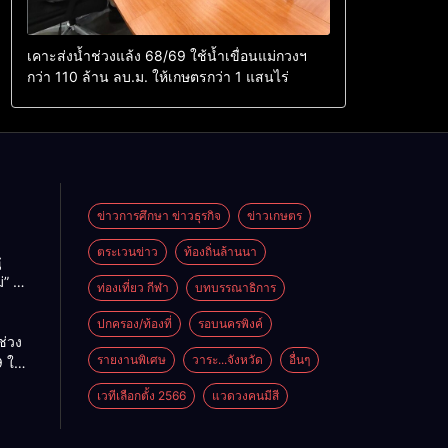
เคาะส่งน้ำช่วงแล้ง 68/69 ใช้น้ำเขื่อนแม่กวงฯ
กว่า 110 ล้าน ลบ.ม. ให้เกษตรกว่า 1 แสนไร่
ข่าวการศึกษา ข่าวธุรกิจ
ข่าวเกษตร
ตระเวนข่าว
ท้องถิ่นล้านนา
ู
่” นำ
ท่องเที่ยว กีฬา
บทบรรณาธิการ
ู่
ะเทศ
ปกครอง/ท้องที่
รอบนครพิงค์
ช่วง
รายงานพิเศษ
วาระ...จังหวัด
อื่นๆ
 ใช้
ม่กวงฯ
เวทีเลือกตั้ง 2566
แวดวงคนมีสี
้าน
กษตร
ไร่