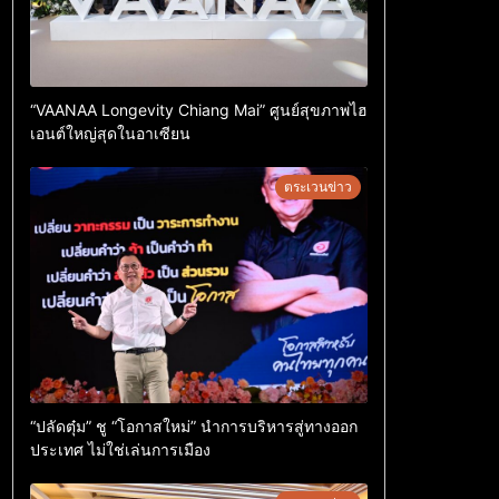
“VAANAA Longevity Chiang Mai” ศูนย์สุขภาพไฮ
เอนต์ใหญ่สุดในอาเซียน
ตระเวนข่าว
“ปลัดตุ๋ม” ชู “โอกาสใหม่” นำการบริหารสู่ทางออก
ประเทศ ไม่ใช่เล่นการเมือง