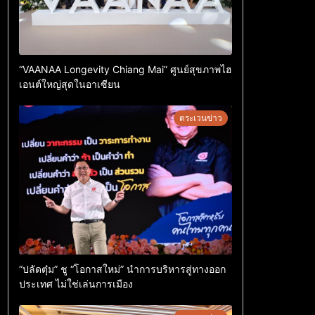
“VAANAA Longevity Chiang Mai” ศูนย์สุขภาพไฮ
เอนต์ใหญ่สุดในอาเซียน
ตระเวนข่าว
“ปลัดตุ๋ม” ชู “โอกาสใหม่” นำการบริหารสู่ทางออก
ประเทศ ไม่ใช่เล่นการเมือง