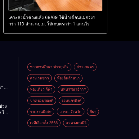
เคาะส่งน้ำช่วงแล้ง 68/69 ใช้น้ำเขื่อนแม่กวงฯ
กว่า 110 ล้าน ลบ.ม. ให้เกษตรกว่า 1 แสนไร่
ข่าวการศึกษา ข่าวธุรกิจ
ข่าวเกษตร
ตระเวนข่าว
ท้องถิ่นล้านนา
ู
่” นำ
ท่องเที่ยว กีฬา
บทบรรณาธิการ
ู่
ะเทศ
ปกครอง/ท้องที่
รอบนครพิงค์
ช่วง
รายงานพิเศษ
วาระ...จังหวัด
อื่นๆ
 ใช้
ม่กวงฯ
เวทีเลือกตั้ง 2566
แวดวงคนมีสี
้าน
กษตร
ไร่