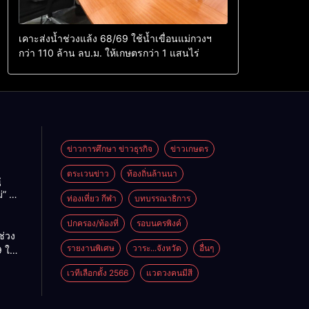
เคาะส่งน้ำช่วงแล้ง 68/69 ใช้น้ำเขื่อนแม่กวงฯ
กว่า 110 ล้าน ลบ.ม. ให้เกษตรกว่า 1 แสนไร่
ข่าวการศึกษา ข่าวธุรกิจ
ข่าวเกษตร
ตระเวนข่าว
ท้องถิ่นล้านนา
ู
่” นำ
ท่องเที่ยว กีฬา
บทบรรณาธิการ
ู่
ะเทศ
ปกครอง/ท้องที่
รอบนครพิงค์
ช่วง
รายงานพิเศษ
วาระ...จังหวัด
อื่นๆ
 ใช้
ม่กวงฯ
เวทีเลือกตั้ง 2566
แวดวงคนมีสี
้าน
กษตร
ไร่