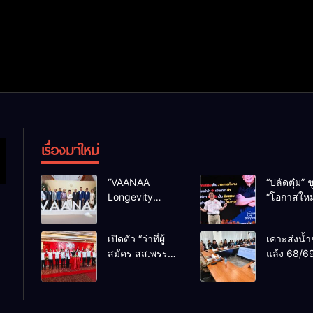
เรื่องมาใหม่
“VAANAA
“ปลัดตุ๋ม” ช
Longevity
“โอกาสใหม
Chiang Mai”
การบริหารส
ศูนย์สุขภาพไฮ
ทางออกปร
เปิดตัว “ว่าที่ผู้
เคาะส่งน้ำ
เอนต์ใหญ่สุดใน
ไม่ใช่เล่น
สมัคร สส.พรรค
แล้ง 68/69
อาเซียน
การเมือง
เพื่อไทย
น้ำเขื่อนแ
เชียงใหม่” 10
กว่า 110 ล
เขตครบ ย้ำจะ
ลบ.ม. ให้เ
กลับมาทวงเก้าอี้
กว่า 1 แสน