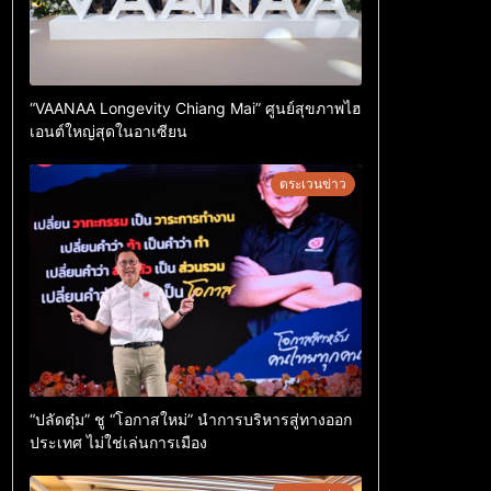
“VAANAA Longevity Chiang Mai” ศูนย์สุขภาพไฮ
เอนต์ใหญ่สุดในอาเซียน
ตระเวนข่าว
“ปลัดตุ๋ม” ชู “โอกาสใหม่” นำการบริหารสู่ทางออก
ประเทศ ไม่ใช่เล่นการเมือง